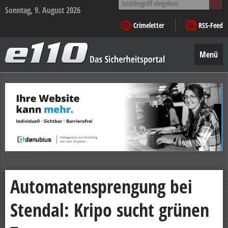
nach:
Sonntag, 9. August 2026
Crimeletter
RSS-Feed
e110
–
Menü
Das
Sicherheitsportal
Zum
Inhalt
springen
Automatensprengung bei
Stendal: Kripo sucht grünen