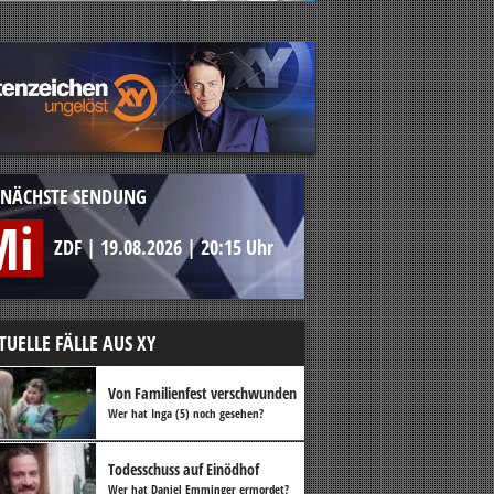
NÄCHSTE SENDUNG
Mi
ZDF
|
19.08.2026
|
20:15 Uhr
TUELLE FÄLLE AUS XY
Von Familienfest verschwunden
Wer hat Inga (5) noch gesehen?
Todesschuss auf Einödhof
Wer hat Daniel Emminger ermordet?