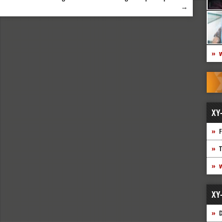
→
w
XY
F
T
w
XY
D