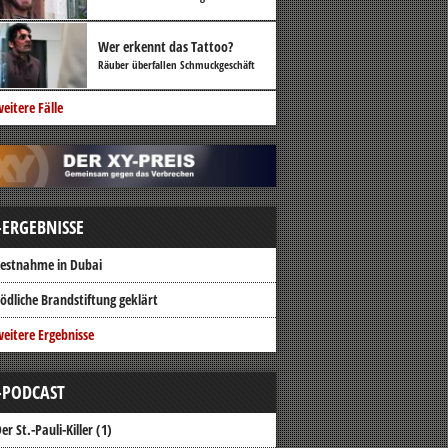
Wer erkennt das Tattoo?
Räuber überfallen Schmuckgeschäft
eitere Fälle
-ERGEBNISSE
estnahme in Dubai
ödliche Brandstiftung geklärt
eitere Ergebnisse
-PODCAST
er St.-Pauli-Killer (1)