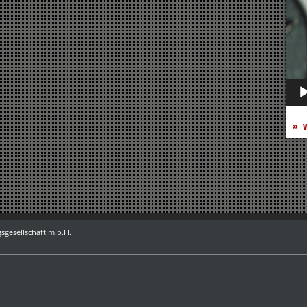
Play
w
sgesellschaft m.b.H.