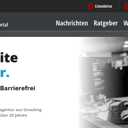
Crimeletter
Nachrichten
Ratgeber
W
Sicher zu Hause
Sicher unterwegs
Geld & Einkauf
Amore & mehr
Mobiles Leben
Arbeitsleben