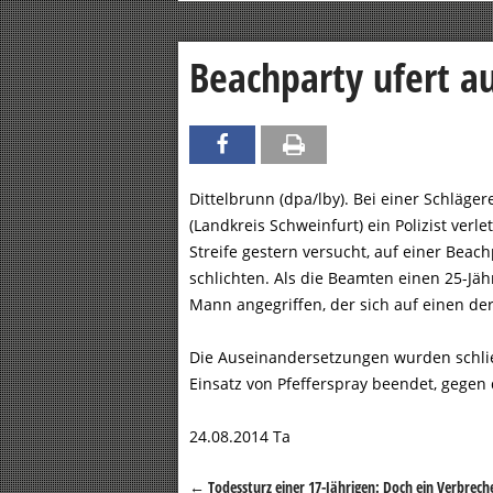
Beachparty ufert au
Dittelbrunn (dpa/lby). Bei einer Schläger
(Landkreis Schweinfurt) ein Polizist verlet
Streife gestern versucht, auf einer Bea
schlichten. Als die Beamten einen 25-Jä
Mann angegriffen, der sich auf einen der
Die Auseinandersetzungen wurden schlie
Einsatz von Pfefferspray beendet, gegen
24.08.2014 Ta
←
Todessturz einer 17-Jährigen: Doch ein Verbrech
Beitragsnavigation