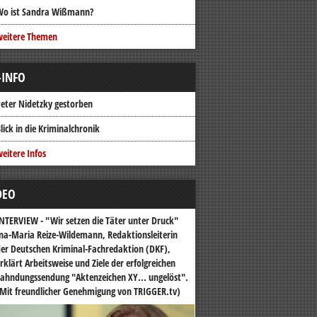
Wo ist Sandra Wißmann?
weitere Themen
-INFO
eter Nidetzky gestorben
lick in die Kriminalchronik
eitere Infos
DEO
NTERVIEW - "Wir setzen die Täter unter Druck"
na-Maria Reize-Wildemann, Redaktionsleiterin
er Deutschen Kriminal-Fachredaktion (DKF),
rklärt Arbeitsweise und Ziele der erfolgreichen
ahndungssendung "Aktenzeichen XY... ungelöst".
Mit freundlicher Genehmigung von TRIGGER.tv)
o-