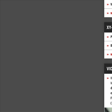
XY
P
B
w
VI
I
I
d
e
F
(
Vide