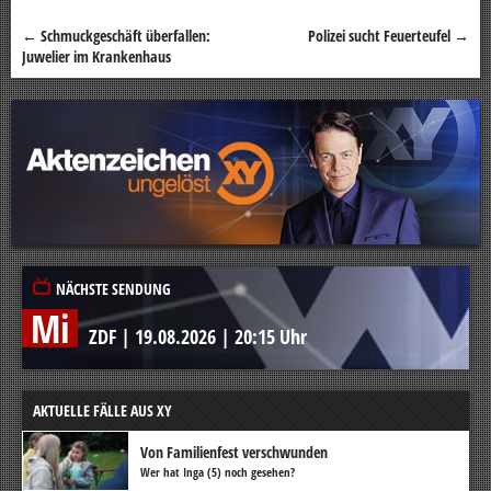
←
Schmuckgeschäft überfallen:
Polizei sucht Feuerteufel
→
Beitragsnavigation
Juwelier im Krankenhaus
NÄCHSTE SENDUNG
Mi
ZDF
|
19.08.2026
|
20:15 Uhr
AKTUELLE FÄLLE AUS XY
Von Familienfest verschwunden
Wer hat Inga (5) noch gesehen?