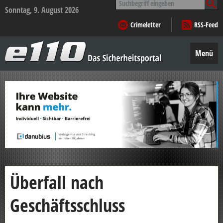
nach:
Sonntag, 9. August 2026
Crimeletter
RSS-Feed
e110
–
Menü
Das
Sicherheitsportal
Zum
Inhalt
springen
Überfall nach
Geschäftsschluss