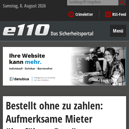
nach:
Samstag, 8. August 2026
Crimeletter
RSS-Feed
e110
–
Menü
Das
Sicherheitsportal
Zum
Inhalt
springen
Bestellt ohne zu zahlen:
Aufmerksame Mieter