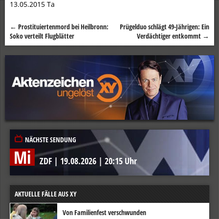
13.05.2015 Ta
←
Prostituiertenmord bei Heilbronn:
Prügelduo schlägt 49-Jährigen: Ein
Beitragsnavigation
Soko verteilt Flugblätter
Verdächtiger entkommt
→
NÄCHSTE SENDUNG
Mi
ZDF
|
19.08.2026
|
20:15 Uhr
AKTUELLE FÄLLE AUS XY
Von Familienfest verschwunden