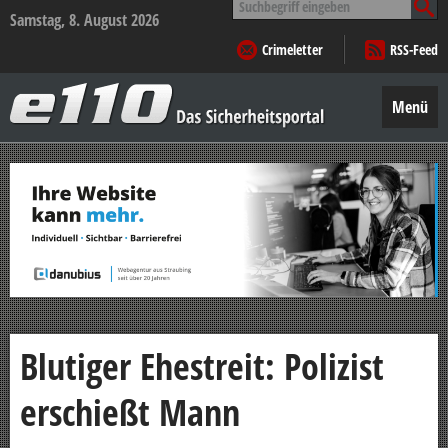
nach:
Samstag, 8. August 2026
Crimeletter
RSS-Feed
e110
–
Menü
Das
Sicherheitsportal
Zum
Inhalt
springen
Blutiger Ehestreit: Polizist
erschießt Mann