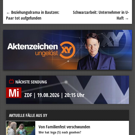
←
Beziehungsdrama in Bautzen:
Schwarzarbeit: Unternehmer in U-
Beitragsnavigation
Paar tot aufgefunden
Haft
→
NÄCHSTE SENDUNG
Mi
ZDF
|
19.08.2026
|
20:15 Uhr
AKTUELLE FÄLLE AUS XY
Von Familienfest verschwunden
Wer hat Inga (5) noch gesehen?