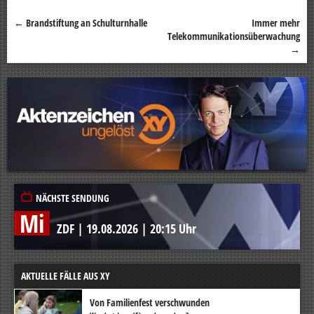
←
Brandstiftung an Schulturnhalle
Immer mehr
Beitragsnavigation
Telekommunikationsüberwachung
→
NÄCHSTE SENDUNG
Mi
ZDF
|
19.08.2026
|
20:15 Uhr
AKTUELLE FÄLLE AUS XY
Von Familienfest verschwunden