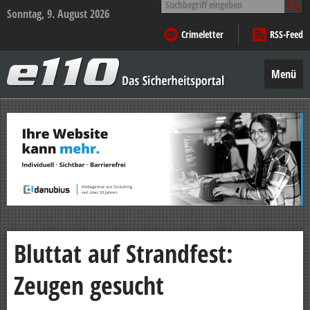
nach:
Sonntag, 9. August 2026
Crimeletter
RSS-Feed
e110
–
Menü
Das
Sicherheitsportal
Zum
Inhalt
springen
Bluttat auf Strandfest:
Zeugen gesucht