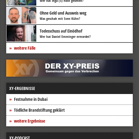
Wer hat Inga (5) noch gesehen?
Ohne Geld und Ausweis weg
Was geschah mit Sven Kühn?
Todesschuss auf Einödhof
Wer hat Daniel Emminger ermordet?
weitere Fälle
XY-ERGEBNISSE
Festnahme in Dubai
Tödliche Brandstiftung geklärt
weitere Ergebnisse
XY-PODCAST