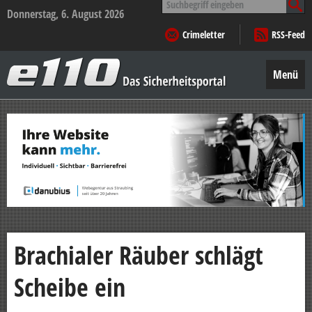
nach:
Donnerstag, 6. August 2026
Crimeletter
RSS-Feed
e110
–
Menü
Das
Sicherheitsportal
Zum
Inhalt
springen
Brachialer Räuber schlägt
Scheibe ein