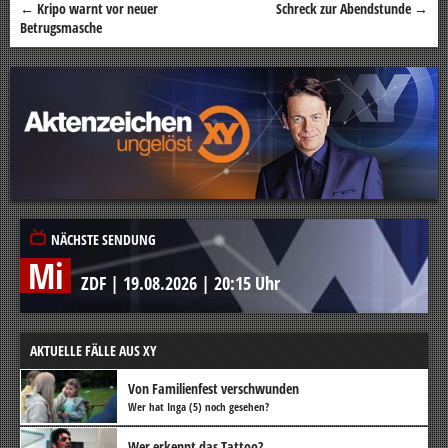
←
Kripo warnt vor neuer
Schreck zur Abendstunde
→
Beitragsnavigation
Betrugsmasche
NÄCHSTE SENDUNG
Mi
ZDF
|
19.08.2026
|
20:15 Uhr
AKTUELLE FÄLLE AUS XY
Von Familienfest verschwunden
Wer hat Inga (5) noch gesehen?
Wer erkennt das Tattoo?