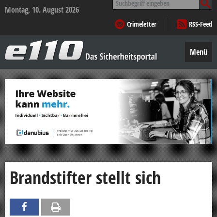
nach:
Montag, 10. August 2026
Crimeletter
RSS-Feed
e110
–
Menü
Das
Sicherheitsportal
Zum
Inhalt
springen
Brandstifter stellt sich