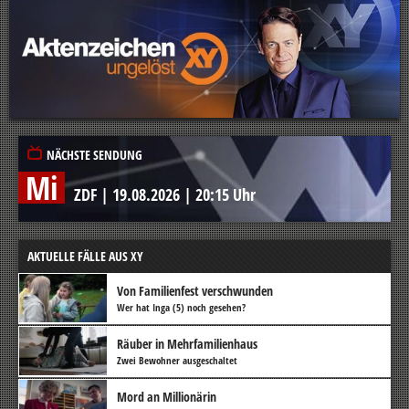
NÄCHSTE SENDUNG
Mi
ZDF
|
19.08.2026
|
20:15 Uhr
AKTUELLE FÄLLE AUS XY
Von Familienfest verschwunden
Wer hat Inga (5) noch gesehen?
Räuber in Mehrfamilienhaus
Zwei Bewohner ausgeschaltet
Mord an Millionärin