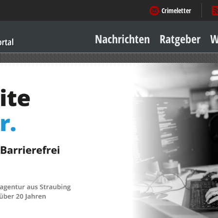
Crimeletter
Nachrichten
Ratgeber
W
Sicher zu Hause
Sicher unterwegs
Geld & Einkauf
Amore & mehr
Mobiles Leben
Arbeitsleben