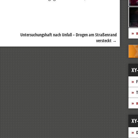
w
Untersuchungshaft nach Unfall – Drogen am Straßenrand
versteckt
→
XY
F
T
w
XY
D