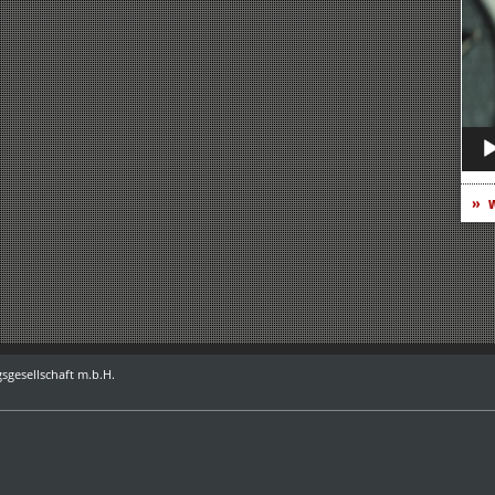
Play
w
sgesellschaft m.b.H.