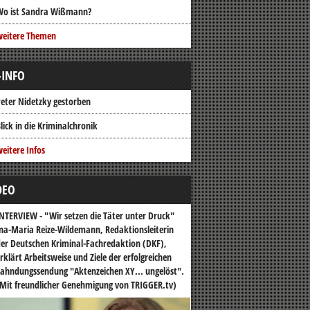
Wo ist Sandra Wißmann?
weitere Themen
-INFO
eter Nidetzky gestorben
lick in die Kriminalchronik
eitere Infos
DEO
NTERVIEW - "Wir setzen die Täter unter Druck"
na-Maria Reize-Wildemann, Redaktionsleiterin
er Deutschen Kriminal-Fachredaktion (DKF),
rklärt Arbeitsweise und Ziele der erfolgreichen
ahndungssendung "Aktenzeichen XY... ungelöst".
Mit freundlicher Genehmigung von TRIGGER.tv)
o-