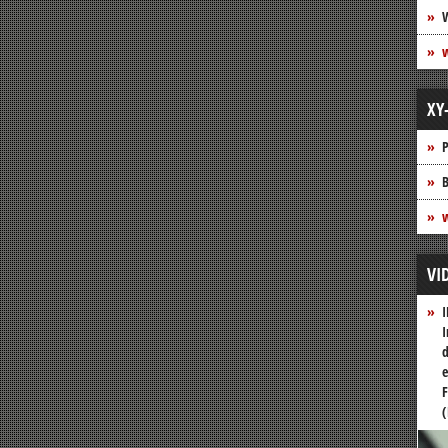
XY
P
B
w
VI
I
I
d
e
F
(
Vide