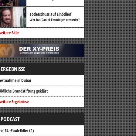
Todesschuss auf Einödhof
Wer hat Daniel Emminger ermordet?
eitere Fälle
-ERGEBNISSE
estnahme in Dubai
ödliche Brandstiftung geklärt
eitere Ergebnisse
-PODCAST
er St.-Pauli-Killer (1)