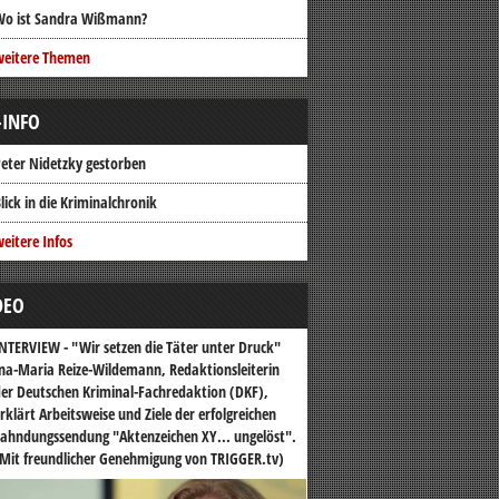
Wo ist Sandra Wißmann?
weitere Themen
-INFO
eter Nidetzky gestorben
lick in die Kriminalchronik
eitere Infos
DEO
NTERVIEW - "Wir setzen die Täter unter Druck"
na-Maria Reize-Wildemann, Redaktionsleiterin
er Deutschen Kriminal-Fachredaktion (DKF),
rklärt Arbeitsweise und Ziele der erfolgreichen
ahndungssendung "Aktenzeichen XY... ungelöst".
Mit freundlicher Genehmigung von TRIGGER.tv)
o-