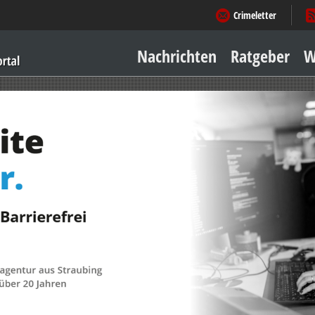
Crimeletter
Nachrichten
Ratgeber
W
Sicher zu Hause
Sicher unterwegs
Geld & Einkauf
Amore & mehr
Mobiles Leben
Arbeitsleben