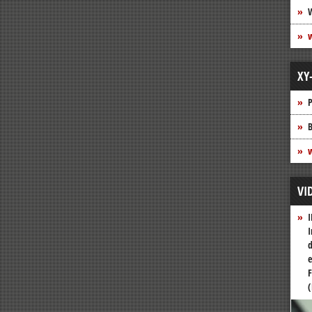
XY
P
B
w
VI
I
I
d
e
F
(
Vide