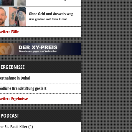
Ohne Geld und Ausweis weg
Was geschah mit Sven Kühn?
eitere Fälle
-ERGEBNISSE
estnahme in Dubai
ödliche Brandstiftung geklärt
eitere Ergebnisse
-PODCAST
er St.-Pauli-Killer (1)