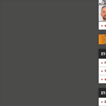
w
XY
F
T
w
XY
D