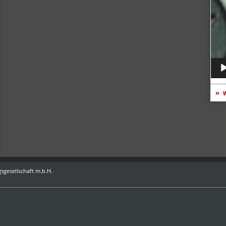
Play
w
sgesellschaft m.b.H.