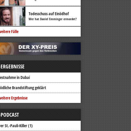
Todesschuss auf Einödhof
Wer hat Daniel Emminger ermordet?
eitere Fälle
-ERGEBNISSE
estnahme in Dubai
ödliche Brandstiftung geklärt
eitere Ergebnisse
-PODCAST
er St.-Pauli-Killer (1)