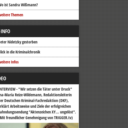
Wo ist Sandra Wißmann?
weitere Themen
-INFO
eter Nidetzky gestorben
lick in die Kriminalchronik
eitere Infos
DEO
NTERVIEW - "Wir setzen die Täter unter Druck"
na-Maria Reize-Wildemann, Redaktionsleiterin
er Deutschen Kriminal-Fachredaktion (DKF),
rklärt Arbeitsweise und Ziele der erfolgreichen
ahndungssendung "Aktenzeichen XY... ungelöst".
Mit freundlicher Genehmigung von TRIGGER.tv)
o-