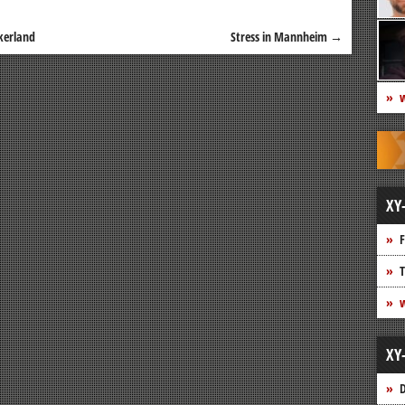
kerland
Stress in Mannheim
→
w
XY
F
T
w
XY
D