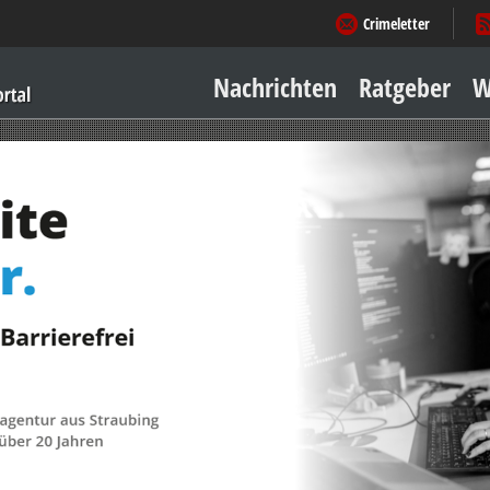
Crimeletter
Nachrichten
Ratgeber
W
Sicher zu Hause
Sicher unterwegs
Geld & Einkauf
Amore & mehr
Mobiles Leben
Arbeitsleben