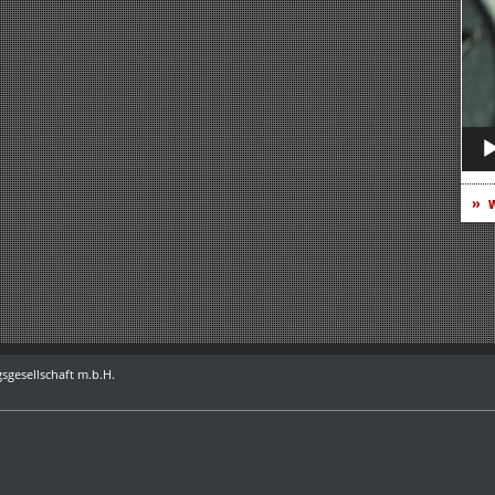
Play
w
sgesellschaft m.b.H.