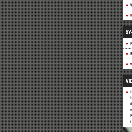
XY
P
B
w
VI
I
I
d
e
F
(
Vide