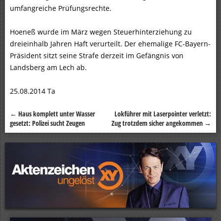
umfangreiche Prüfungsrechte.
Hoeneß wurde im März wegen Steuerhinterziehung zu
dreieinhalb Jahren Haft verurteilt. Der ehemalige FC-Bayern-
Präsident sitzt seine Strafe derzeit im Gefängnis von
Landsberg am Lech ab.
25.08.2014 Ta
←
Haus komplett unter Wasser
Lokführer mit Laserpointer verletzt:
Beitragsnavigation
gesetzt: Polizei sucht Zeugen
Zug trotzdem sicher angekommen
→