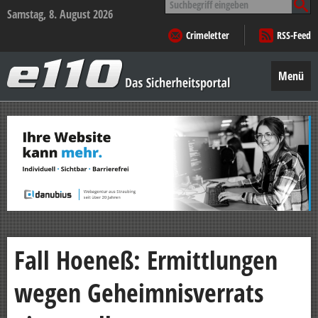
nach:
Samstag, 8. August 2026
Crimeletter
RSS-Feed
e110
–
Menü
Das
Sicherheitsportal
Zum
Inhalt
springen
Fall Hoeneß: Ermittlungen
wegen Geheimnisverrats