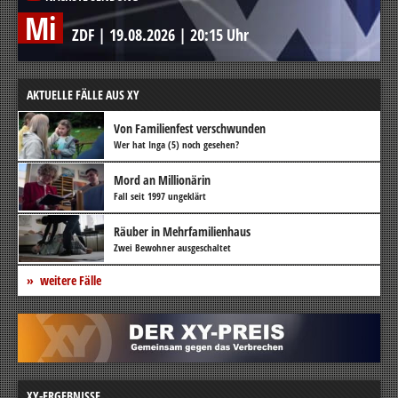
Mi
ZDF
|
19.08.2026
|
20:15 Uhr
AKTUELLE FÄLLE AUS XY
Von Familienfest verschwunden
Wer hat Inga (5) noch gesehen?
Mord an Millionärin
Fall seit 1997 ungeklärt
Räuber in Mehrfamilienhaus
Zwei Bewohner ausgeschaltet
weitere Fälle
XY-ERGEBNISSE