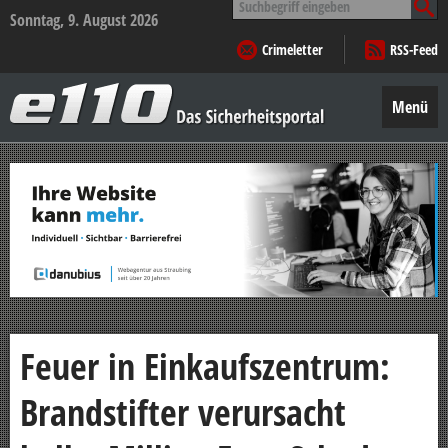
nach:
Sonntag, 9. August 2026
Crimeletter
RSS-Feed
e110
–
Menü
Das
Sicherheitsportal
Zum
Inhalt
springen
Feuer in Einkaufszentrum:
Brandstifter verursacht