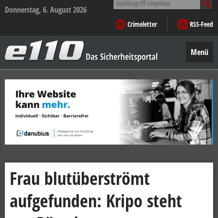
nach:
Donnerstag, 6. August 2026
Crimeletter
RSS-Feed
e110
–
Menü
Das
Sicherheitsportal
Zum
Inhalt
springen
Frau blutüberströmt
aufgefunden: Kripo steht