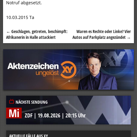
Notruf abgesetzt.
10.03.2015 Ta
←
Geschlagen, getreten, beschimpft:
Waren es Rechte oder Linke? Vier
Beitragsnavigation
Afrikanerin in Halle attackiert
Autos auf Parkplatz angezündet
→
NÄCHSTE SENDUNG
Mi
ZDF
|
19.08.2026
|
20:15 Uhr
AKTUELLE FÄLLE AUS XY