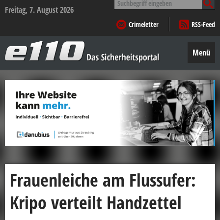
nach:
Freitag, 7. August 2026
Crimeletter
RSS-Feed
e110
–
Menü
Das
Sicherheitsportal
Zum
Inhalt
springen
Frauenleiche am Flussufer:
Kripo verteilt Handzettel