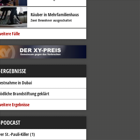
Räuber in Mehrfamilienhaus
Zwei Bewohner ausgeschaltet
eitere Fälle
-ERGEBNISSE
estnahme in Dubai
ödliche Brandstiftung geklärt
eitere Ergebnisse
-PODCAST
er St.-Pauli-Killer (1)