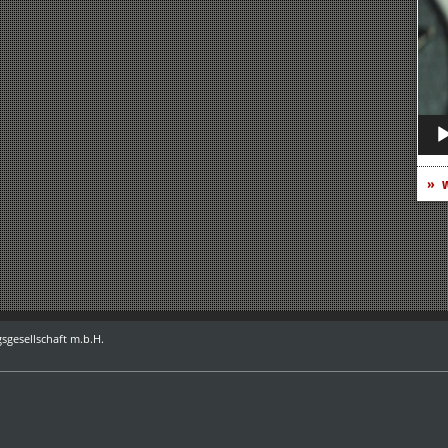
Play
w
sgesellschaft m.b.H.