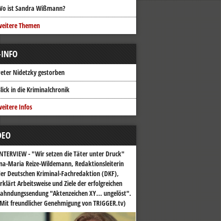
Wo ist Sandra Wißmann?
weitere Themen
-INFO
eter Nidetzky gestorben
lick in die Kriminalchronik
eitere Infos
DEO
NTERVIEW - "Wir setzen die Täter unter Druck"
na-Maria Reize-Wildemann, Redaktionsleiterin
er Deutschen Kriminal-Fachredaktion (DKF),
rklärt Arbeitsweise und Ziele der erfolgreichen
ahndungssendung "Aktenzeichen XY... ungelöst".
Mit freundlicher Genehmigung von TRIGGER.tv)
o-