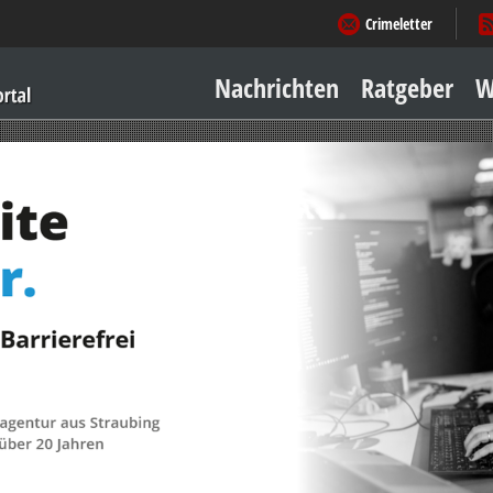
Crimeletter
Nachrichten
Ratgeber
W
Sicher zu Hause
Sicher unterwegs
Geld & Einkauf
Amore & mehr
Mobiles Leben
Arbeitsleben