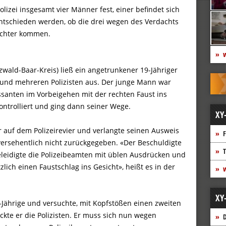
lizei insgesamt vier Männer fest, einer befindet sich
entschieden werden, ob die drei wegen des Verdachts
richter kommen.
w
wald-Baar-Kreis) ließ ein angetrunkener 19-Jähriger
und mehreren Polizisten aus. Der junge Mann war
assanten im Vorbeigehen mit der rechten Faust ins
kontrolliert und ging dann seiner Wege.
XY
r auf dem Polizeirevier und verlangte seinen Ausweis
F
ersehentlich nicht zurückgegeben. «Der Beschuldigte
T
beleidigte die Polizeibeamten mit üblen Ausdrücken und
lich einen Faustschlag ins Gesicht», heißt es in der
w
XY
-Jährige und versuchte, mit Kopfstößen einen zweiten
te er die Polizisten. Er muss sich nun wegen
D