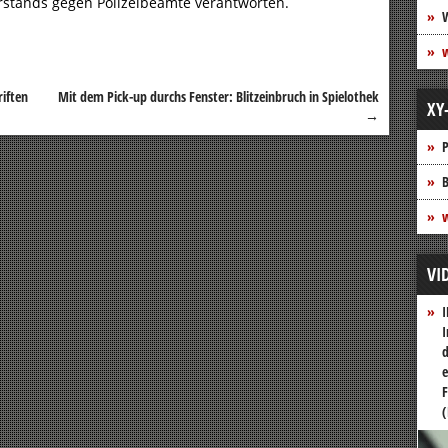
rstands gegen Polizeibeamte verantworten.
riften
Mit dem Pick-up durchs Fenster: Blitzeinbruch in Spielothek
XY
→
P
B
w
VI
I
I
d
e
F
(
Vide