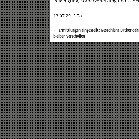
Beleidigung, Körperverletzung und Wide
13.07.2015 Ta
←
Ermittlungen eingestellt: Gestohlene Luther-Sch
Beitragsnavigation
bleiben verschollen