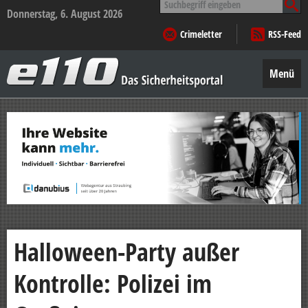
nach:
Donnerstag, 6. August 2026
Crimeletter
RSS-Feed
e110
–
Menü
Das
Sicherheitsportal
Zum
Inhalt
springen
Halloween-Party außer
Kontrolle: Polizei im