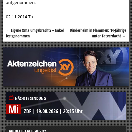
aufgenommen.
02.11.2014 Ta
←
Eigene Oma umgebracht? – Enkel
Kinderheim in Flammen: 14-Jährige
Beitragsnavigation
festgenommen
unter Tatverdacht
→
NÄCHSTE SENDUNG
Mi
ZDF
|
19.08.2026
|
20:15 Uhr
AKTUELLE FÄLLE AUS XY