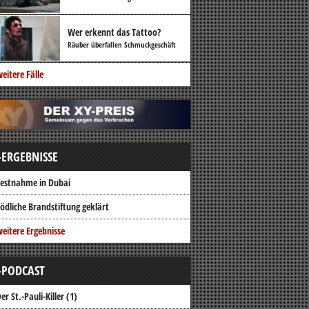
Wer erkennt das Tattoo?
Räuber überfallen Schmuckgeschäft
eitere Fälle
-ERGEBNISSE
estnahme in Dubai
ödliche Brandstiftung geklärt
eitere Ergebnisse
-PODCAST
er St.-Pauli-Killer (1)