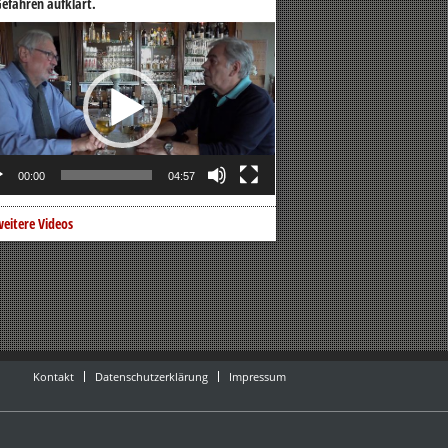
efahren aufklärt.
o-
er
00:00
04:57
eitere Videos
Kontakt
Datenschutzerklärung
Impressum