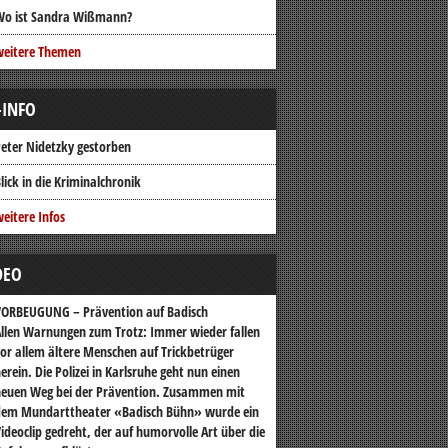
Wo ist Sandra Wißmann?
weitere Themen
-INFO
eter Nidetzky gestorben
lick in die Kriminalchronik
eitere Infos
DEO
VORBEUGUNG – Prävention auf Badisch
llen Warnungen zum Trotz: Immer wieder fallen
or allem ältere Menschen auf Trickbetrüger
erein. Die Polizei in Karlsruhe geht nun einen
euen Weg bei der Prävention. Zusammen mit
dem Mundarttheater «Badisch Bühn» wurde ein
ideoclip gedreht, der auf humorvolle Art über die