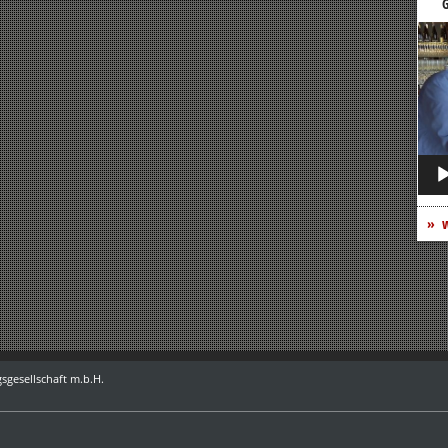
G
Vide
Play
w
sgesellschaft m.b.H.