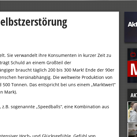
Selbstzerstörung
lt. Sie verwandelt ihre Konsumenten in kurzer Zeit zu
trägt Schuld an einem Großteil der
ängiger braucht täglich 200 bis 300 Mark! Ende der 90er
enschen heroinabhängig. Die weltweite Produktion von
d 500 Tonnen. Das entspricht bei uns einem „Marktwert“
en Mark).
AK
z.B. sogenannte „Speedballs“, eine Kombination aus
tensiver Hoch- und Glücksgefühle. Gefühl von