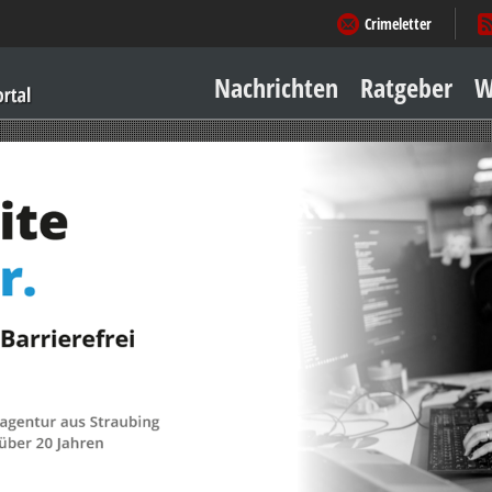
Crimeletter
Nachrichten
Ratgeber
W
Sicher zu Hause
Sicher unterwegs
Geld & Einkauf
Amore & mehr
Mobiles Leben
Arbeitsleben