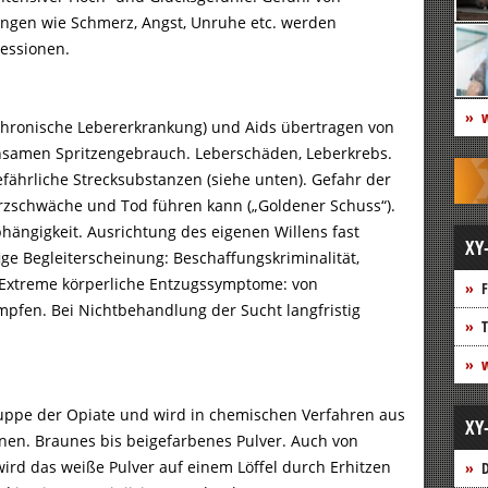
ungen wie Schmerz, Angst, Unruhe etc. werden
ressionen.
w
 (chronische Lebererkrankung) und Aids übertragen von
samen Spritzengebrauch. Leberschäden, Leberkrebs.
ährliche Strecksubstanzen (siehe unten). Gefahr der
zschwäche und Tod führen kann („Goldener Schuss“).
hängigkeit. Ausrichtung des eigenen Willens fast
XY
ge Begleiterscheinung: Beschaffungskriminalität,
n. Extreme körperliche Entzugssymptome: von
F
mpfen. Bei Nichtbehandlung der Sucht langfristig
T
w
ruppe der Opiate und wird in chemischen Verfahren aus
XY
en. Braunes bis beigefarbenes Pulver. Auch von
wird das weiße Pulver auf einem Löffel durch Erhitzen
D