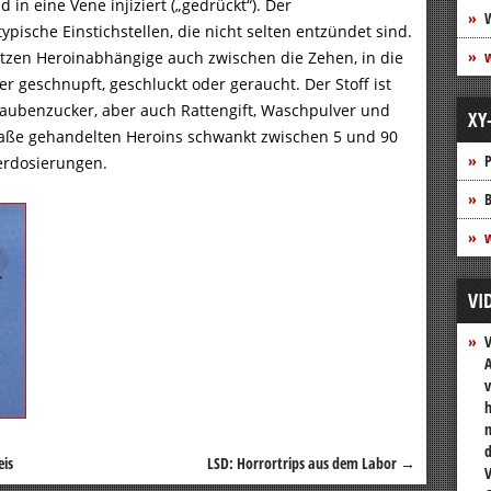
d in eine Vene injiziert („gedrückt“). Der
pische Einstichstellen, die nicht selten entzündet sind.
ritzen Heroinabhängige auch zwischen die Zehen, in die
er geschnupft, geschluckt oder geraucht. Der Stoff ist
Traubenzucker, aber auch Rattengift, Waschpulver und
XY
traße gehandelten Heroins schwankt zwischen 5 und 90
P
berdosierungen.
B
w
VI
A
v
h
n
is
LSD: Horrortrips aus dem Labor
→
V