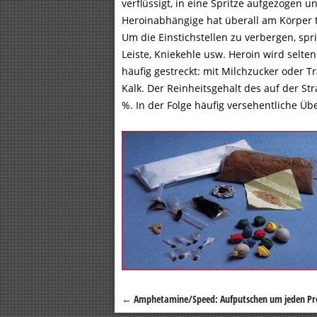
verflüssigt, in eine Spritze aufgezogen un
Heroinabhängige hat überall am Körper ty
Um die Einstichstellen zu verbergen, sp
Leiste, Kniekehle usw. Heroin wird selten
häufig gestreckt: mit Milchzucker oder 
Kalk. Der Reinheitsgehalt des auf der S
%. In der Folge häufig versehentliche Ü
←
Amphetamine/Speed: Aufputschen um jeden Pre
Beitragsnavigation