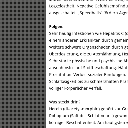
Losgelöstheit. Negative Gefühlsempfind
ausgeschaltet. „Speedballs“ fördern Agg
Folgen:
Sehr häufig Infektionen wie Hepatitis C
einem anderen Erkrankten durch gemein
Weitere schwere Organschäden durch gef
Überdosierung, die zu Atemlähmung, Her
Sehr starke physische und psychische Ab
ausnahmslos auf Stoffbeschaffung. Häufi
Prostitution, Verlust sozialer Bindunge
Schlaflosigkeit bis zu schmerzhaften Krä
völliger körperlicher Verfall.
Was steckt drin?
Heroin (di-acetyl-morphin) gehört zur G
Rohopium (Saft des Schlafmohns) gewonn
körniger Beschaffenheit. Am häufigsten 