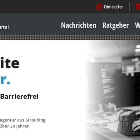
Crimeletter
Nachrichten
Ratgeber
W
Sicher zu Hause
Sicher unterwegs
Geld & Einkauf
Amore & mehr
Mobiles Leben
Arbeitsleben