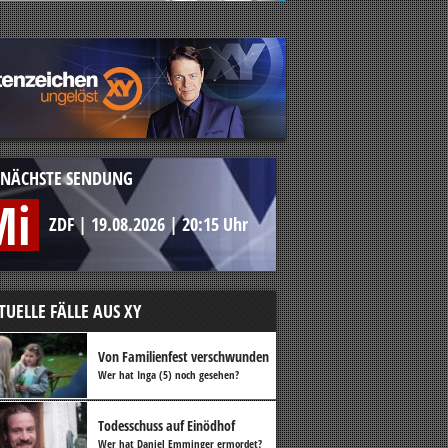
NÄCHSTE SENDUNG
Mi
ZDF
|
19.08.2026
|
20:15 Uhr
TUELLE FÄLLE AUS XY
Von Familienfest verschwunden
Wer hat Inga (5) noch gesehen?
Todesschuss auf Einödhof
Wer hat Daniel Emminger ermordet?