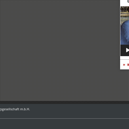
G
Vide
Play
w
sgesellschaft m.b.H.