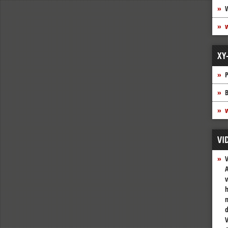
XY
P
B
w
VI
A
v
h
n
V