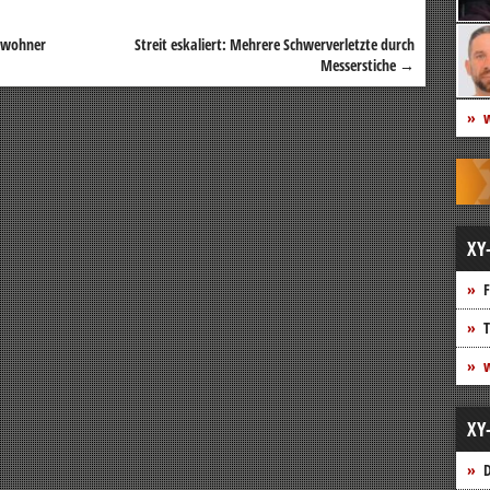
Bewohner
Streit eskaliert: Mehrere Schwerverletzte durch
Messerstiche
→
w
XY
F
T
w
XY
D