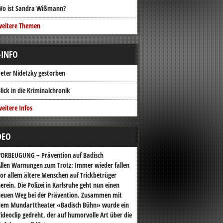
Wo ist Sandra Wißmann?
weitere Themen
-INFO
eter Nidetzky gestorben
lick in die Kriminalchronik
eitere Infos
DEO
VORBEUGUNG – Prävention auf Badisch
llen Warnungen zum Trotz: Immer wieder fallen
or allem ältere Menschen auf Trickbetrüger
erein. Die Polizei in Karlsruhe geht nun einen
euen Weg bei der Prävention. Zusammen mit
dem Mundarttheater «Badisch Bühn» wurde ein
ideoclip gedreht, der auf humorvolle Art über die