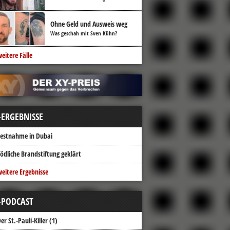
Ohne Geld und Ausweis weg
Was geschah mit Sven Kühn?
eitere Fälle
-ERGEBNISSE
estnahme in Dubai
ödliche Brandstiftung geklärt
eitere Ergebnisse
-PODCAST
er St.-Pauli-Killer (1)