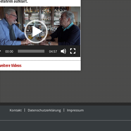
efahren aufklärt.
o-
er
00:00
04:57
eitere Videos
Kontakt
Datenschutzerklärung
Impressum