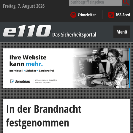
nach:
Freitag, 7. August 2026
Crimeletter
RSS-Feed
e110
–
Menü
Das
Sicherheitsportal
Zum
Inhalt
springen
In der Brandnacht
festgenommen