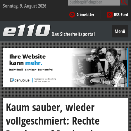
nach:
Sonntag, 9. August 2026
Crimeletter
RSS-Feed
e110
–
Menü
Das
Sicherheitsportal
Zum
Inhalt
springen
Kaum sauber, wieder
vollgeschmiert: Rechte