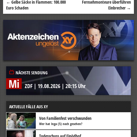
←
Gelbe Säcke in Flammen: 100.000
Fernsehmonteure überführen
Beitragsnavigation
Euro Schaden
Einbrecher
→
NÄCHSTE SENDUNG
Mi
ZDF
|
19.08.2026
|
20:15 Uhr
AKTUELLE FÄLLE AUS XY
Von Familienfest verschwunden
Wer hat Inga (5) noch gesehen?
Todesschuss auf Einödhof