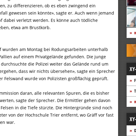
en, zu differenzieren, ob es eben zwingend ein
Unfall gewesen sein könnte», sagte er. Auch wenn jemand
f dabei verletzt werden. Es könne auch tödliche
eben, etwa am Brustkorb.
w
äff wurden am Montag bei Rodungsarbeiten unterhalb
Pallien auf einem Privatgelände gefunden. Die junge
n durchsuchte die Polizei weiter das Gelände rund um
XY
ergehen, dass wir nichts übersehen», sagte ein Sprecher
er Felswand wurde von Polizisten großflächig geprüft.
F
T
mission daran, alle relevanten Spuren, die es bisher
werten, sagte der Sprecher. Die Ermittler gehen davon
w
Felsen in die Tiefe stürzte. Die Hintergründe sind noch
ter von der Hochschule Trier entfernt, wo Gräff vor fast
XY
den war.
D