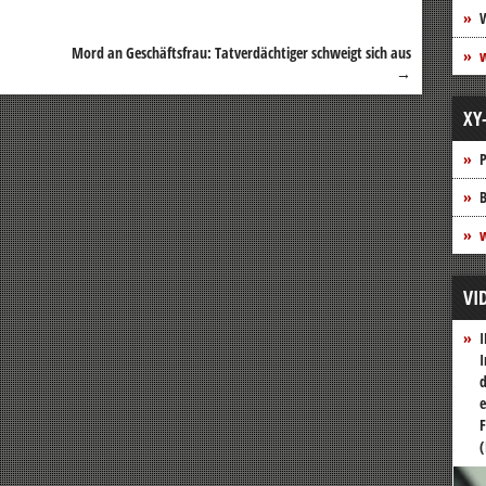
Mord an Geschäftsfrau: Tatverdächtiger schweigt sich aus
→
XY
P
B
w
VI
I
I
d
e
F
(
Vide