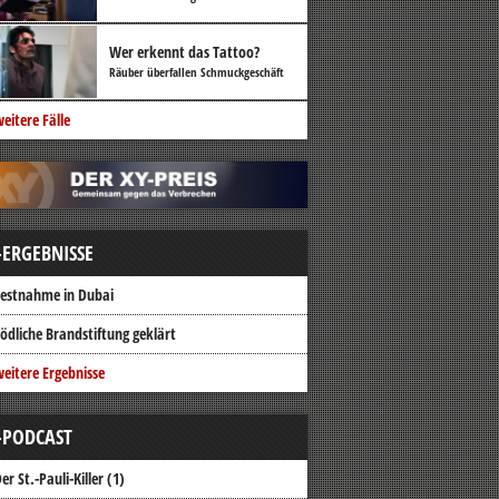
Wer erkennt das Tattoo?
Räuber überfallen Schmuckgeschäft
eitere Fälle
-ERGEBNISSE
estnahme in Dubai
ödliche Brandstiftung geklärt
eitere Ergebnisse
-PODCAST
er St.-Pauli-Killer (1)