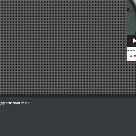
Play
w
sgesellschaft m.b.H.