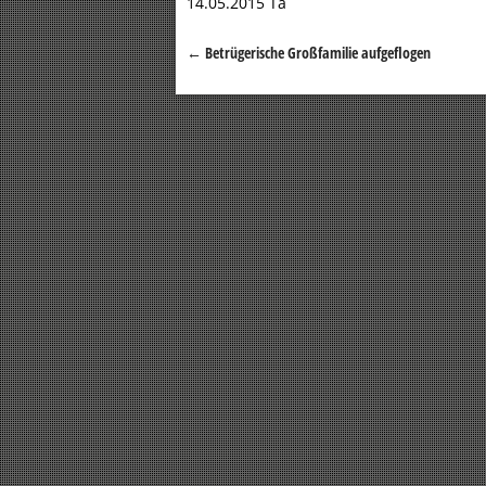
14.05.2015 Ta
←
Betrügerische Großfamilie aufgeflogen
Beitragsnavigation