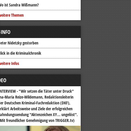
Wo ist Sandra Wißmann?
weitere Themen
-INFO
eter Nidetzky gestorben
lick in die Kriminalchronik
eitere Infos
DEO
NTERVIEW - "Wir setzen die Täter unter Druck"
na-Maria Reize-Wildemann, Redaktionsleiterin
er Deutschen Kriminal-Fachredaktion (DKF),
rklärt Arbeitsweise und Ziele der erfolgreichen
ahndungssendung "Aktenzeichen XY... ungelöst".
Mit freundlicher Genehmigung von TRIGGER.tv)
o-