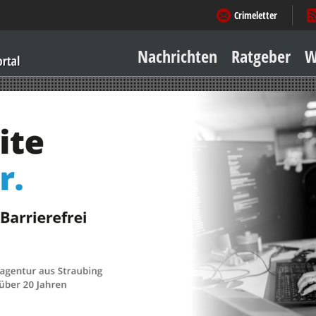
Crimeletter
Nachrichten
Ratgeber
W
Sicher zu Hause
Sicher unterwegs
Geld & Einkauf
Amore & mehr
Mobiles Leben
Arbeitsleben