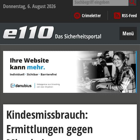
nach:
Donnerstag, 6. August 2026
Crimeletter
RSS-Feed
e110
–
Menü
Das
Sicherheitsportal
Zum
Inhalt
springen
Kindesmissbrauch:
Ermittlungen gegen