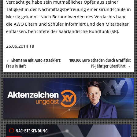
Verdächtige habe sein mutmaßliches Opfer aus seiner
Tätigkeit in der Nachmittagsbetreuung einer Grundschule in
Merzig gekannt. Nach Bekanntwerden des Verdachts habe
die AWO Eltern und Schüler informiert und den Mitarbeiter
entlassen, berichtete der Saarländische Rundfunk (SR).
26.06.2014 Ta
←
Ehemann mit Auto attackiert:
100.000 Euro Schaden durch Graffitis:
Beitragsnavigation
Frau in Haft
19-Jähriger überführt
→
NÄCHSTE SENDUNG