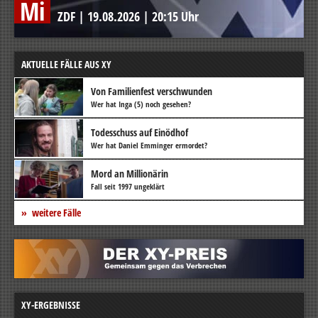
Mi
ZDF
|
19.08.2026
|
20:15 Uhr
AKTUELLE FÄLLE AUS XY
Von Familienfest verschwunden
Wer hat Inga (5) noch gesehen?
Todesschuss auf Einödhof
Wer hat Daniel Emminger ermordet?
Mord an Millionärin
Fall seit 1997 ungeklärt
weitere Fälle
XY-ERGEBNISSE