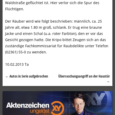
Waldstraße geflüchtet ist. Hier verlor sich die Spur des
Flüchtigen.
Der Räuber wird wie folgt beschrieben: männlich, ca. 25
Jahre alt, etwa 1.80 m groß, schlank. Er trug eine braune
Jacke und einen Schal (u.a. roter Farbton), den er vor das
Gesicht gezogen hatte. Die Kripo bittet Zeugen sich an das
zuständige Fachkommissariat für Raubdelikte unter Telefon
(02361) 55-0 zu wenden.
10.02.2013 Ta
←
Autos in Serie aufgebrochen
Überraschungsangriff an der Haustür
Beitragsnavigation
→