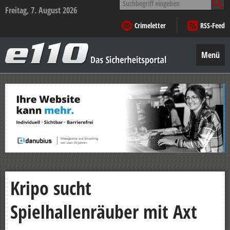
nach:
Freitag, 7. August 2026
Crimeletter
RSS-Feed
e110
–
Menü
Das
Sicherheitsportal
Zum
Inhalt
springen
Kripo sucht
Spielhallenräuber mit Axt