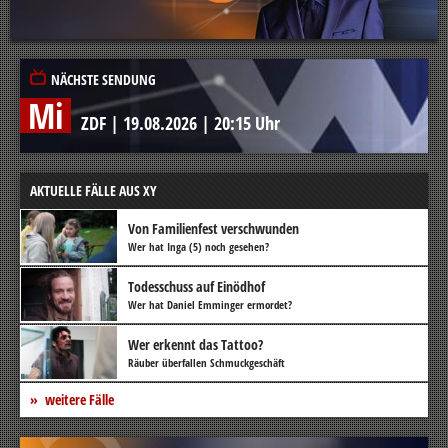
NÄCHSTE SENDUNG
Mi
ZDF
|
19.08.2026
|
20:15 Uhr
AKTUELLE FÄLLE AUS XY
Von Familienfest verschwunden
Wer hat Inga (5) noch gesehen?
Todesschuss auf Einödhof
Wer hat Daniel Emminger ermordet?
Wer erkennt das Tattoo?
Räuber überfallen Schmuckgeschäft
weitere Fälle