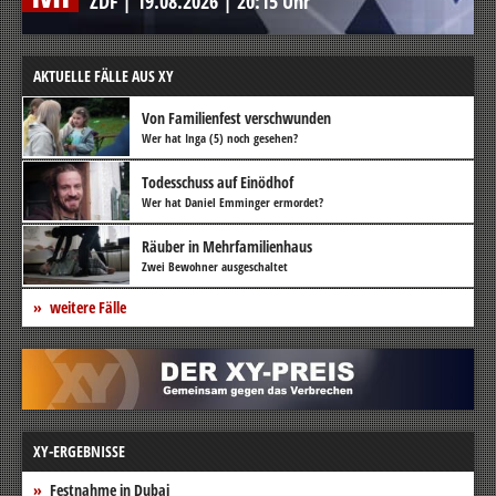
ZDF
|
19.08.2026
|
20:15 Uhr
AKTUELLE FÄLLE AUS XY
Von Familienfest verschwunden
Wer hat Inga (5) noch gesehen?
Todesschuss auf Einödhof
Wer hat Daniel Emminger ermordet?
Räuber in Mehrfamilienhaus
Zwei Bewohner ausgeschaltet
weitere Fälle
XY-ERGEBNISSE
Festnahme in Dubai