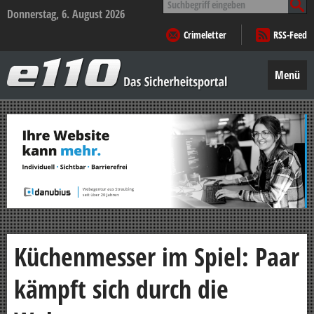
nach:
Donnerstag, 6. August 2026
Crimeletter
RSS-Feed
e110
–
Menü
Das
Sicherheitsportal
Zum
Inhalt
springen
Küchenmesser im Spiel: Paar
kämpft sich durch die