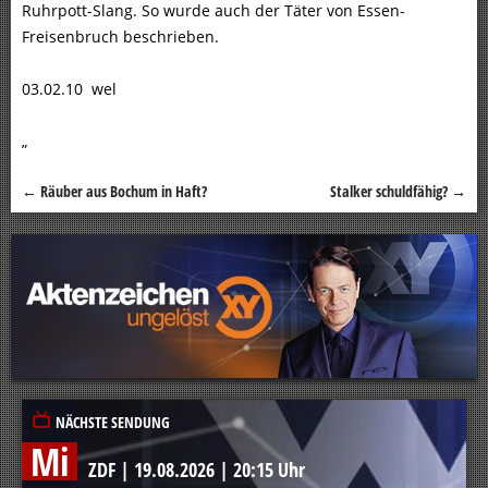
Ruhrpott-Slang. So wurde auch der Täter von Essen-
Freisenbruch beschrieben.
03.02.10 wel
„
←
Räuber aus Bochum in Haft?
Stalker schuldfähig?
→
Beitragsnavigation
NÄCHSTE SENDUNG
Mi
ZDF
|
19.08.2026
|
20:15 Uhr