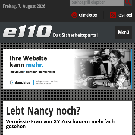
nach:
Freitag, 7. August 2026
Crimeletter
RSS-Feed
e110
–
Menü
Das
Sicherheitsportal
Zum
Inhalt
springen
Lebt Nancy noch?
Vermisste Frau von XY-Zuschauern mehrfach
gesehen