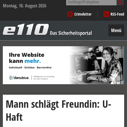
nach:
Montag, 10. August 2026
Crimeletter
RSS-Feed
e110
–
Menü
Das
Sicherheitsportal
Zum
Inhalt
springen
Mann schlägt Freundin: U-
Haft