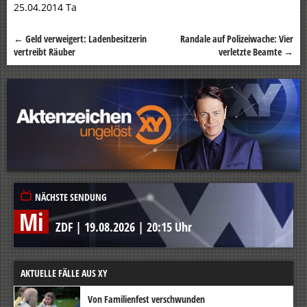
25.04.2014 Ta
←
Geld verweigert: Ladenbesitzerin
Randale auf Polizeiwache: Vier
Beitragsnavigation
vertreibt Räuber
verletzte Beamte
→
NÄCHSTE SENDUNG
Mi
ZDF
|
19.08.2026
|
20:15 Uhr
AKTUELLE FÄLLE AUS XY
Von Familienfest verschwunden