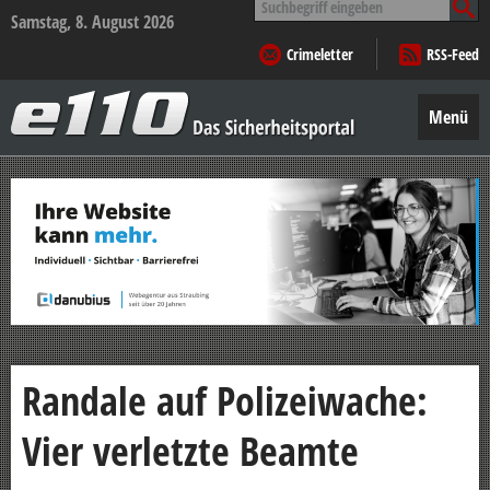
nach:
Samstag, 8. August 2026
Crimeletter
RSS-Feed
e110
–
Menü
Das
Sicherheitsportal
Zum
Inhalt
springen
Randale auf Polizeiwache:
Vier verletzte Beamte