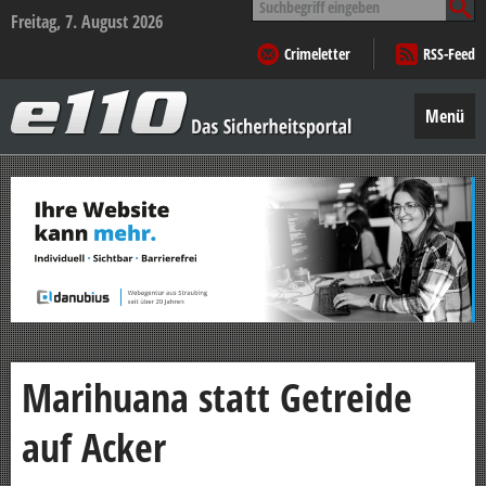
nach:
Freitag, 7. August 2026
Crimeletter
RSS-Feed
e110
–
Menü
Das
Sicherheitsportal
Zum
Inhalt
springen
Marihuana statt Getreide
auf Acker