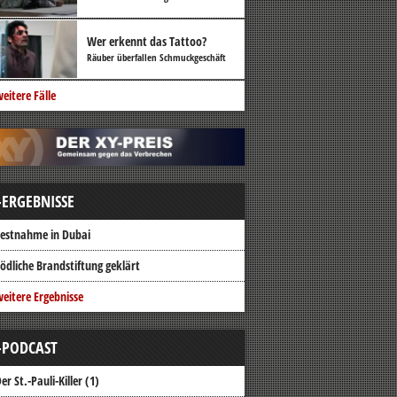
Wer erkennt das Tattoo?
Räuber überfallen Schmuckgeschäft
eitere Fälle
-ERGEBNISSE
estnahme in Dubai
ödliche Brandstiftung geklärt
eitere Ergebnisse
-PODCAST
er St.-Pauli-Killer (1)