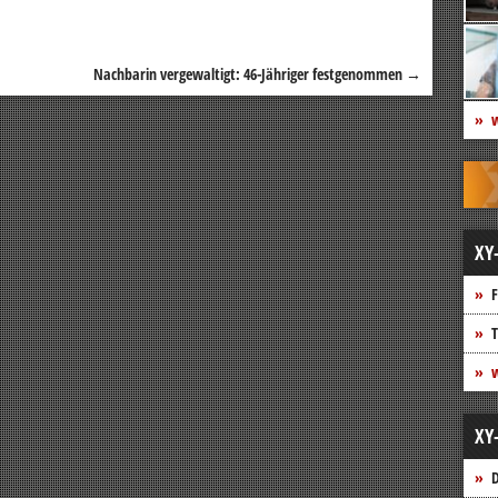
Nachbarin vergewaltigt: 46-Jähriger festgenommen
→
w
XY
F
T
w
XY
D