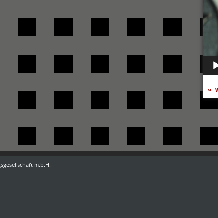
Play
w
sgesellschaft m.b.H.