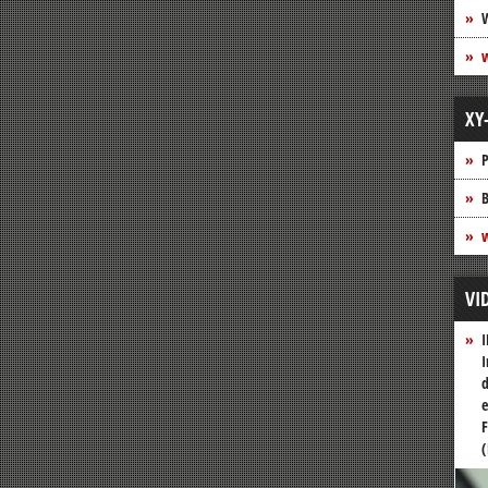
XY
P
B
w
VI
I
I
d
e
F
(
Vide