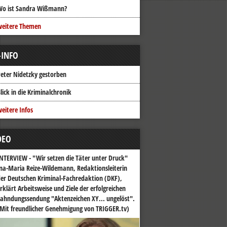
Wo ist Sandra Wißmann?
weitere Themen
-INFO
eter Nidetzky gestorben
lick in die Kriminalchronik
eitere Infos
DEO
NTERVIEW - "Wir setzen die Täter unter Druck"
na-Maria Reize-Wildemann, Redaktionsleiterin
er Deutschen Kriminal-Fachredaktion (DKF),
rklärt Arbeitsweise und Ziele der erfolgreichen
ahndungssendung "Aktenzeichen XY... ungelöst".
Mit freundlicher Genehmigung von TRIGGER.tv)
o-