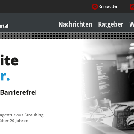
Crimeletter
Nachrichten
Ratgeber
W
Sicher zu Hause
Sicher unterwegs
Geld & Einkauf
Amore & mehr
Mobiles Leben
Arbeitsleben