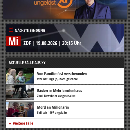
NÄCHSTE SENDUNG
Mi
ZDF
|
19.08.2026
|
20:15 Uhr
AKTUELLE FÄLLE AUS XY
Von Familienfest verschwunden
Wer hat Inga (5) noch gesehen?
Räuber in Mehrfamilienhaus
Zwei Bewohner ausgeschaltet
Mord an Millionärin
Fall seit 1997 ungeklärt
weitere Fälle