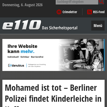
nach:
Donnerstag, 6. August 2026
Crimeletter
RSS-Feed
e110
–
Menü
Das
Sicherheitsportal
Zum
Inhalt
springen
Mohamed ist tot – Berliner
Polizei findet Kinderleiche in