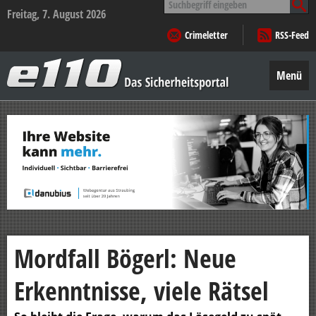
nach:
Freitag, 7. August 2026
Crimeletter
RSS-Feed
e110
–
Menü
Das
Sicherheitsportal
Zum
Inhalt
springen
Mordfall Bögerl: Neue
Erkenntnisse, viele Rätsel