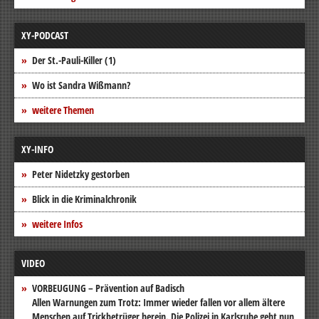
XY-PODCAST
Der St.-Pauli-Killer (1)
Wo ist Sandra Wißmann?
weitere Themen
XY-INFO
Peter Nidetzky gestorben
Blick in die Kriminalchronik
weitere Infos
VIDEO
VORBEUGUNG – Prävention auf Badisch
Allen Warnungen zum Trotz: Immer wieder fallen vor allem ältere
Menschen auf Trickbetrüger herein. Die Polizei in Karlsruhe geht nun