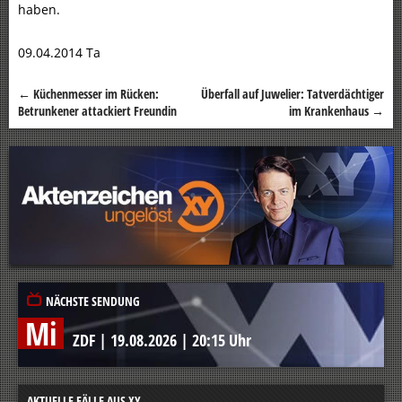
haben.
09.04.2014 Ta
←
Küchenmesser im Rücken:
Überfall auf Juwelier: Tatverdächtiger
Beitragsnavigation
Betrunkener attackiert Freundin
im Krankenhaus
→
NÄCHSTE SENDUNG
Mi
ZDF
|
19.08.2026
|
20:15 Uhr
AKTUELLE FÄLLE AUS XY