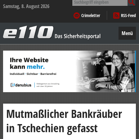
nach:
Samstag, 8. August 2026
Crimeletter
RSS-Feed
e110
–
Menü
Das
Sicherheitsportal
Zum
Inhalt
springen
Mutmaßlicher Bankräuber
in Tschechien gefasst