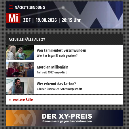
NÄCHSTE SENDUNG
Mi
ZDF
|
19.08.2026
|
20:15 Uhr
AKTUELLE FÄLLE AUS XY
Von Familienfest verschwunden
Wer hat Inga (5) noch gesehen?
Mord an Millionärin
Fall seit 1997 ungeklärt
Wer erkennt das Tattoo?
Räuber überfallen Schmuckgeschäft
weitere Fälle