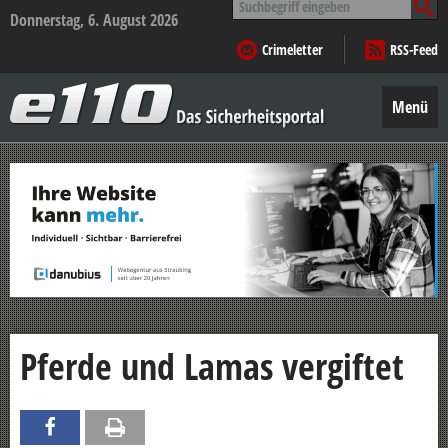
nach:
Donnerstag, 6. August 2026
Crimeletter
RSS-Feed
e110
–
Menü
Das
Sicherheitsportal
Zum
Inhalt
springen
Pferde und Lamas vergiftet