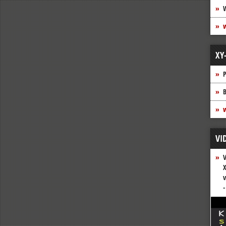
XY
P
B
w
VI
V
X
v
-
Vide
Play