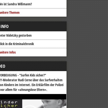
Wo ist Sandra Wißmann?
weitere Themen
-INFO
eter Nidetzky gestorben
lick in die Kriminalchronik
eitere Infos
DEO
ORBEUGUNG - "Surfen Kids sicher?"
Y-Moderator Rudi Cerne über das Surfverhalten
on Kindern im Internet. Ein Erklärfilm der Polizei
 vor allem für «ahnungslose Eltern».
o-
er