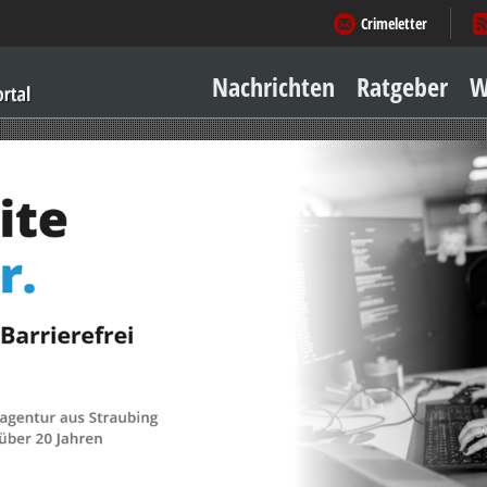
Crimeletter
Nachrichten
Ratgeber
W
Sicher zu Hause
Sicher unterwegs
Geld & Einkauf
Amore & mehr
Mobiles Leben
Arbeitsleben