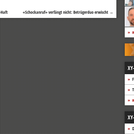
-Haft
«Schockanruf» verfängt nicht: Betrügerduo erwischt
→
w
XY
F
T
w
XY
D