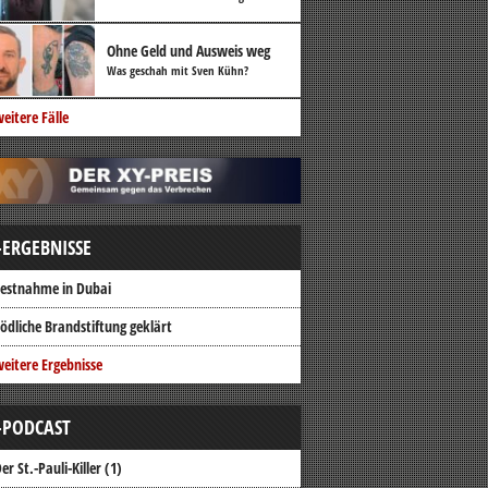
Ohne Geld und Ausweis weg
Was geschah mit Sven Kühn?
eitere Fälle
-ERGEBNISSE
estnahme in Dubai
ödliche Brandstiftung geklärt
eitere Ergebnisse
-PODCAST
er St.-Pauli-Killer (1)