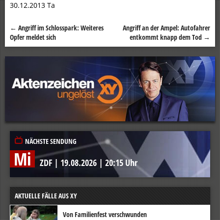
30.12.2013 Ta
←
Angriff im Schlosspark: Weiteres
Angriff an der Ampel: Autofahrer
Beitragsnavigation
Opfer meldet sich
entkommt knapp dem Tod
→
NÄCHSTE SENDUNG
Mi
ZDF
|
19.08.2026
|
20:15 Uhr
AKTUELLE FÄLLE AUS XY
Von Familienfest verschwunden