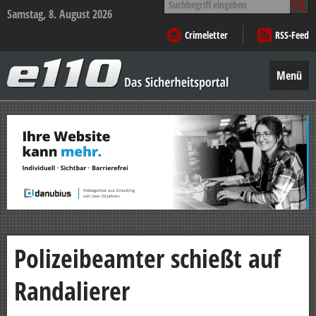
nach:
Samstag, 8. August 2026
Crimeletter
RSS-Feed
e110
–
Menü
Das
Sicherheitsportal
Zum
Inhalt
springen
Polizeibeamter schießt auf
Randalierer