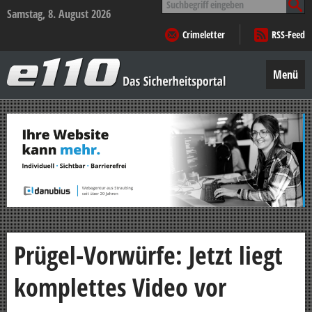
nach:
Samstag, 8. August 2026
Crimeletter
RSS-Feed
e110
–
Menü
Das
Sicherheitsportal
Zum
Inhalt
springen
Prügel-Vorwürfe: Jetzt liegt
komplettes Video vor