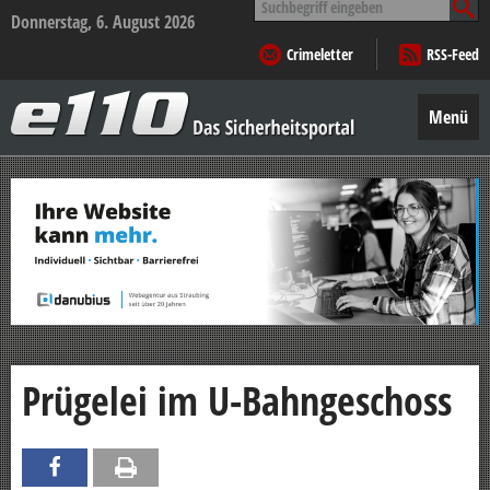
nach:
Donnerstag, 6. August 2026
Crimeletter
RSS-Feed
e110
–
Menü
Das
Sicherheitsportal
Zum
Inhalt
springen
Prügelei im U-Bahngeschoss