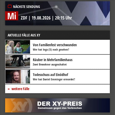
NÄCHSTE SENDUNG
Mi
ZDF
|
19.08.2026
|
20:15 Uhr
AKTUELLE FÄLLE AUS XY
Von Familienfest verschwunden
Wer hat Inga (5) noch gesehen?
Räuber in Mehrfamilienhaus
Zwei Bewohner ausgeschaltet
Todesschuss auf Einödhof
Wer hat Daniel Emminger ermordet?
weitere Fälle