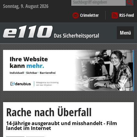
nach:
Sonntag, 9. August 2026
Crimeletter
RSS-Feed
e110
–
Menü
Das
Sicherheitsportal
Zum
Inhalt
springen
Rache nach Überfall
14-Jährige ausgeraubt und misshandelt - Film
landet im Internet