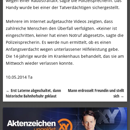
wegen einer Raubstraftat», sagte die Polizeisprecherin. Das
Handy wurde bei einer der Tatverdächtigen sichergestellt.
Mehrere im Internet aufgetauchte Videos zeigten, dass
zahlreiche Menschen den Überfall verfolgten. «Keiner ist
eingeschritten, keiner hat einen Notruf abgesetzt», sagte die
Polizeisprecherin. Es werde nun ermittelt, ob es einen
Anfangsverdacht wegen unterlassener Hilfeleistung gebe.
Die 14-Jährige wurde im Krankenhaus behandelt, das sie am
Mittwoch wieder verlassen konnte.
10.05.2014 Ta
←
Erst Laterne abgeschaltet, dann
Mann erdrosselt Freundin und stellt
Beitragsnavigation
historische Bahnhofsuhr geklaut
sich
→