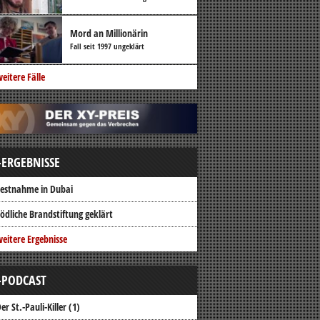
Mord an Millionärin
Fall seit 1997 ungeklärt
eitere Fälle
-ERGEBNISSE
estnahme in Dubai
ödliche Brandstiftung geklärt
eitere Ergebnisse
-PODCAST
er St.-Pauli-Killer (1)