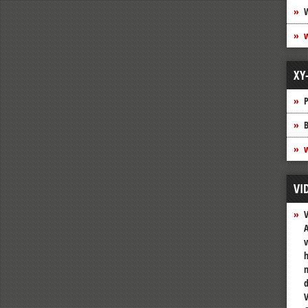
XY
P
B
w
VI
A
v
h
n
V