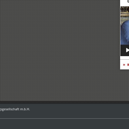
G
Vide
Play
w
sgesellschaft m.b.H.