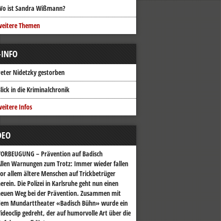
Wo ist Sandra Wißmann?
weitere Themen
-INFO
eter Nidetzky gestorben
lick in die Kriminalchronik
eitere Infos
DEO
VORBEUGUNG – Prävention auf Badisch
llen Warnungen zum Trotz: Immer wieder fallen
or allem ältere Menschen auf Trickbetrüger
erein. Die Polizei in Karlsruhe geht nun einen
euen Weg bei der Prävention. Zusammen mit
dem Mundarttheater «Badisch Bühn» wurde ein
ideoclip gedreht, der auf humorvolle Art über die