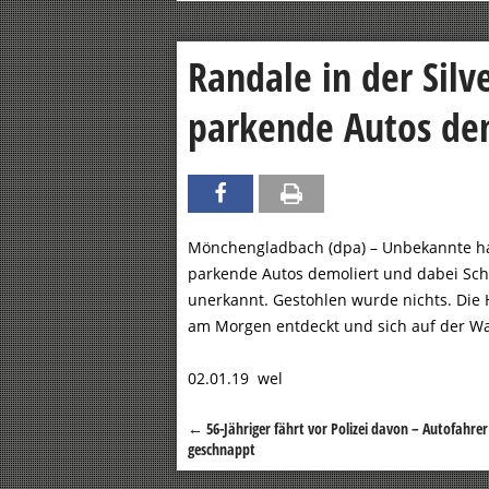
Randale in der Silv
parkende Autos de
Mönchengladbach (dpa) – Unbekannte ha
parkende Autos demoliert und dabei Sch
unerkannt. Gestohlen wurde nichts. Die 
am Morgen entdeckt und sich auf der W
02.01.19 wel
←
56-Jähriger fährt vor Polizei davon – Autofahre
Beitragsnavigation
geschnappt