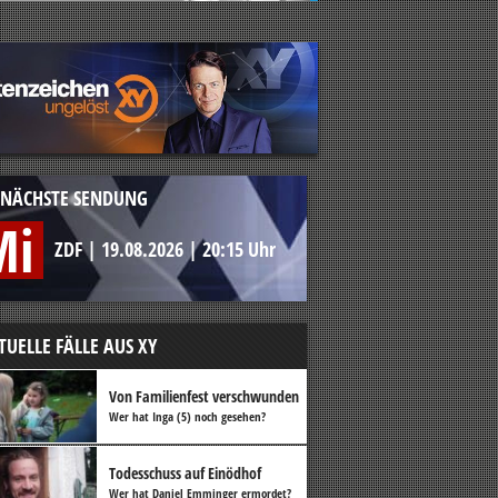
NÄCHSTE SENDUNG
Mi
ZDF
|
19.08.2026
|
20:15 Uhr
TUELLE FÄLLE AUS XY
Von Familienfest verschwunden
Wer hat Inga (5) noch gesehen?
Todesschuss auf Einödhof
Wer hat Daniel Emminger ermordet?