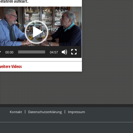
efahren aufklärt.
o-
er
00:00
04:57
eitere Videos
Kontakt
Datenschutzerklärung
Impressum