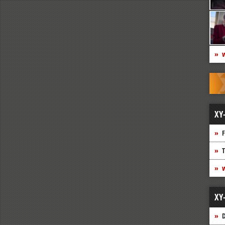
w
XY
F
T
w
XY
D