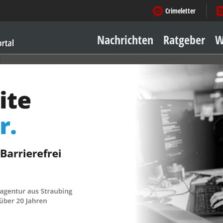
Crimeletter
Nachrichten
Ratgeber
W
Sicher zu Hause
Sicher unterwegs
Geld & Einkauf
Amore & mehr
Mobiles Leben
Arbeitsleben