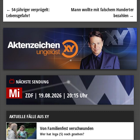
←
54-Jähriger verprügelt:
Mann wollte mit falschem Hunderter
Beitragsnavigation
Lebensgefahr!
bezahlen
→
NÄCHSTE SENDUNG
Mi
ZDF
|
19.08.2026
|
20:15 Uhr
AKTUELLE FÄLLE AUS XY
Von Familienfest verschwunden
Wer hat Inga (5) noch gesehen?