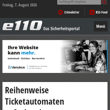
nach:
Freitag, 7. August 2026
Crimeletter
RSS-Feed
e110
–
Menü
Das
Sicherheitsportal
Zum
Inhalt
springen
Reihenweise
Ticketautomaten