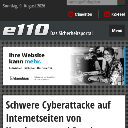
nach:
Sonntag, 9. August 2026
Crimeletter
RSS-Feed
e110
–
Menü
Das
Sicherheitsportal
Zum
Inhalt
springen
Schwere Cyberattacke auf
Internetseiten von