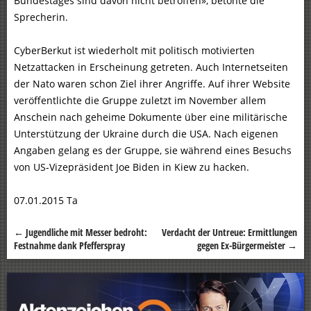
Bundestages sind davon nicht betroffen», betonte die
Sprecherin.
CyberBerkut ist wiederholt mit politisch motivierten
Netzattacken in Erscheinung getreten. Auch Internetseiten
der Nato waren schon Ziel ihrer Angriffe. Auf ihrer Website
veröffentlichte die Gruppe zuletzt im November allem
Anschein nach geheime Dokumente über eine militärische
Unterstützung der Ukraine durch die USA. Nach eigenen
Angaben gelang es der Gruppe, sie während eines Besuchs
von US-Vizepräsident Joe Biden in Kiew zu hacken.
07.01.2015 Ta
←
Jugendliche mit Messer bedroht:
Verdacht der Untreue: Ermittlungen
Beitragsnavigation
Festnahme dank Pfefferspray
gegen Ex-Bürgermeister
→