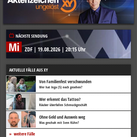
NÄCHSTE SENDUNG
Mi
ZDF
|
19.08.2026
|
20:15 Uhr
AKTUELLE FÄLLE AUS XY
Von Familienfest verschwunden
Wer hat Inga (5) noch gesehen?
Wer erkennt das Tattoo?
Räuber überfallen Schmuckgeschäft
Ohne Geld und Ausweis weg
Was geschah mit Sven Kühn?
weitere Fälle