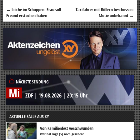
←
Leiche im Schuppen: Frau soll
Taxifahrer mit Böllern beschossen:
Beitragsnavigation
Freund erstochen haben
Motiv unbekannt
→
NÄCHSTE SENDUNG
Mi
ZDF
|
19.08.2026
|
20:15 Uhr
AKTUELLE FÄLLE AUS XY
Von Familienfest verschwunden
Wer hat Inga (5) noch gesehen?