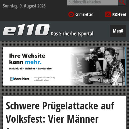
nach:
Sonntag, 9. August 2026
Crimeletter
RSS-Feed
e110
–
Menü
Das
Sicherheitsportal
Zum
Inhalt
springen
Schwere Prügelattacke auf
Volksfest: Vier Männer