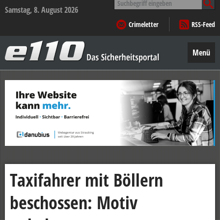
nach:
Samstag, 8. August 2026
Crimeletter
RSS-Feed
e110
–
Menü
Das
Sicherheitsportal
Zum
Inhalt
springen
Taxifahrer mit Böllern
beschossen: Motiv