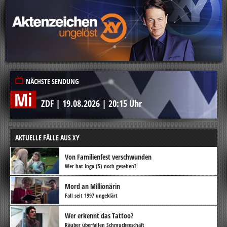
NÄCHSTE SENDUNG
Mi
ZDF
|
19.08.2026
|
20:15 Uhr
AKTUELLE FÄLLE AUS XY
Von Familienfest verschwunden
Wer hat Inga (5) noch gesehen?
Mord an Millionärin
Fall seit 1997 ungeklärt
Wer erkennt das Tattoo?
Räuber überfallen Schmuckgeschäft