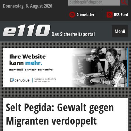
nach:
Donnerstag, 6. August 2026
Crimeletter
RSS-Feed
e110
–
Menü
Das
Sicherheitsportal
Zum
Inhalt
springen
Seit Pegida: Gewalt gegen
Migranten verdoppelt