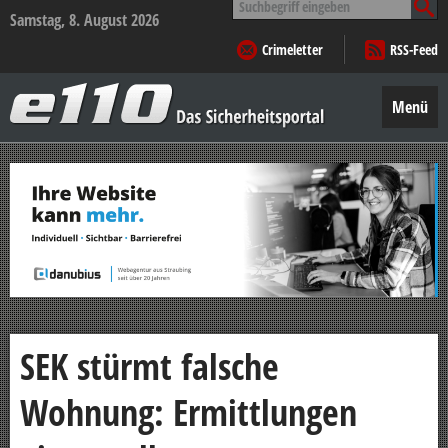
nach:
Samstag, 8. August 2026
Crimeletter
RSS-Feed
e110
–
Menü
Das
Sicherheitsportal
Zum
Inhalt
springen
SEK stürmt falsche
Wohnung: Ermittlungen