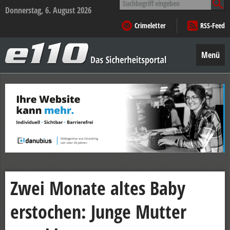
nach:
Donnerstag, 6. August 2026
Crimeletter
RSS-Feed
e110
–
Menü
Das
Sicherheitsportal
Zum
Inhalt
springen
Zwei Monate altes Baby
erstochen: Junge Mutter