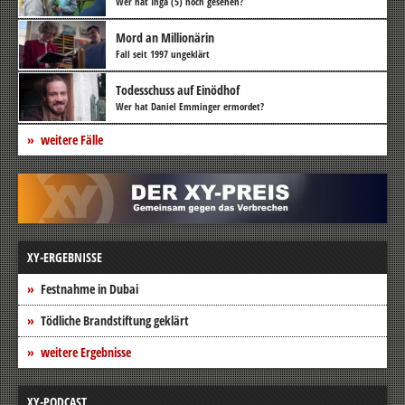
Wer hat Inga (5) noch gesehen?
Mord an Millionärin
Fall seit 1997 ungeklärt
Todesschuss auf Einödhof
Wer hat Daniel Emminger ermordet?
weitere Fälle
XY-ERGEBNISSE
Festnahme in Dubai
Tödliche Brandstiftung geklärt
weitere Ergebnisse
XY-PODCAST