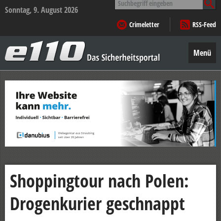
nach:
Sonntag, 9. August 2026
Crimeletter
RSS-Feed
e110
–
Menü
Das
Sicherheitsportal
Zum
Inhalt
springen
Shoppingtour nach Polen:
Drogenkurier geschnappt