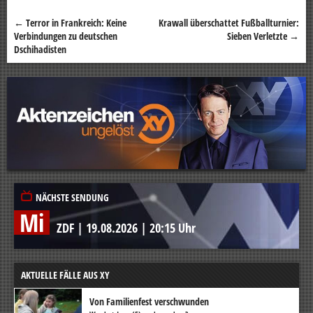
←
Terror in Frankreich: Keine
Krawall überschattet Fußballturnier:
Beitragsnavigation
Verbindungen zu deutschen
Sieben Verletzte
→
Dschihadisten
NÄCHSTE SENDUNG
Mi
ZDF
|
19.08.2026
|
20:15 Uhr
AKTUELLE FÄLLE AUS XY
Von Familienfest verschwunden