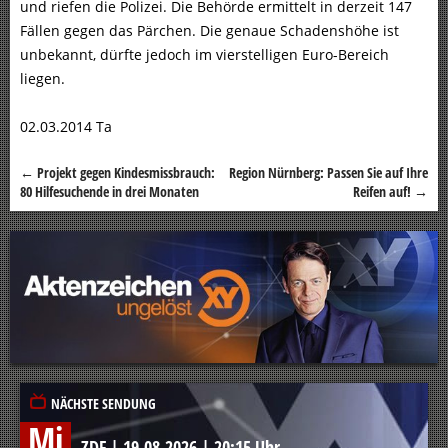
und riefen die Polizei. Die Behörde ermittelt in derzeit 147
Fällen gegen das Pärchen. Die genaue Schadenshöhe ist
unbekannt, dürfte jedoch im vierstelligen Euro-Bereich
liegen.
02.03.2014 Ta
←
Projekt gegen Kindesmissbrauch:
Region Nürnberg: Passen Sie auf Ihre
Beitragsnavigation
80 Hilfesuchende in drei Monaten
Reifen auf!
→
NÄCHSTE SENDUNG
Mi
ZDF
|
19.08.2026
|
20:15 Uhr