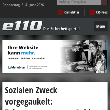
nach:
Donnerstag, 6. August 2026
Crimeletter
RSS-Feed
e110
–
Menü
Das
Sicherheitsportal
Zum
Inhalt
springen
Sozialen Zweck
vorgegaukelt: