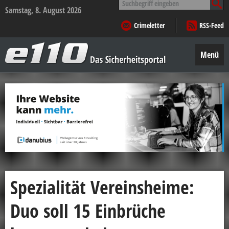
nach:
Samstag, 8. August 2026
Crimeletter
RSS-Feed
e110
–
Menü
Das
Sicherheitsportal
Zum
Inhalt
springen
Spezialität Vereinsheime:
Duo soll 15 Einbrüche