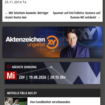
25.11.2014 Ta
←
Mit falschem Ausweis: Betrüger
Spanner auf Uni-Toilette: Kamera auf
Beitragsnavigation
räumt Konto leer
Damen-WC entdeckt
→
NÄCHSTE SENDUNG
Mi
ZDF
|
19.08.2026
|
20:15 Uhr
AKTUELLE FÄLLE AUS XY
Von Familienfest verschwunden